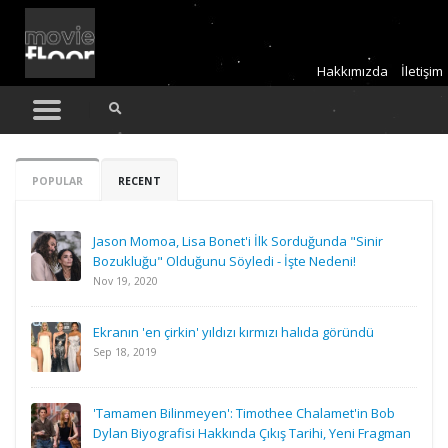
Hakkımızda
İletişim
POPULAR
RECENT
Jason Momoa, Lisa Bonet'i İlk Sorduğunda "Sinir
Bozukluğu" Olduğunu Söyledi - İşte Nedeni!
Nov 19, 2020
Ekranın 'en çirkin' yıldızı kırmızı halıda göründü
Sep 18, 2019
'Tamamen Bilinmeyen': Timothee Chalamet'in Bob
Dylan Biyografisi Hakkında Çıkış Tarihi, Yeni Fragman