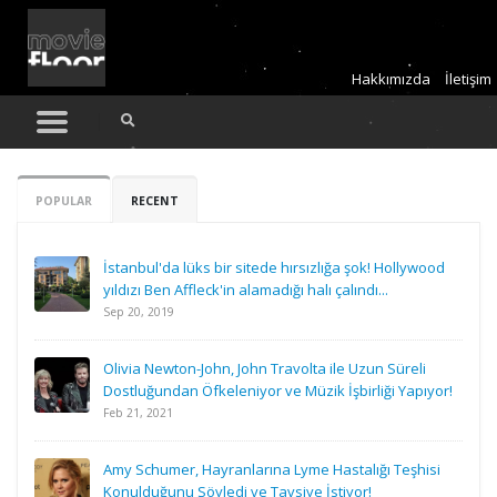
Hakkımızda
İletişim
POPULAR
RECENT
İstanbul'da lüks bir sitede hırsızlığa şok! Hollywood
yıldızı Ben Affleck'in alamadığı halı çalındı...
Sep 20, 2019
Olivia Newton-John, John Travolta ile Uzun Süreli
Dostluğundan Öfkeleniyor ve Müzik İşbirliği Yapıyor!
Feb 21, 2021
Amy Schumer, Hayranlarına Lyme Hastalığı Teşhisi
Konulduğunu Söyledi ve Tavsiye İstiyor!