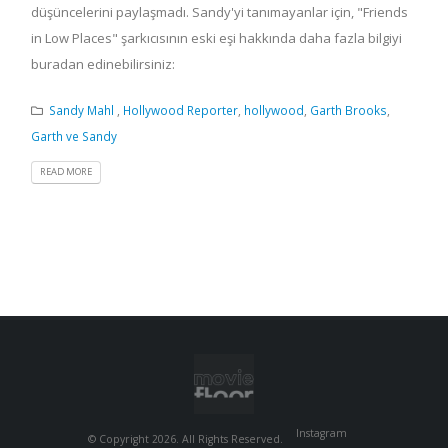
düşüncelerini paylaşmadı. Sandy'yi tanımayanlar için, "Friends
in Low Places" şarkıcısının eski eşi hakkında daha fazla bilgiyi
buradan edinebilirsiniz:
Sandy Mahl
,
Hollywood Reporter
,
hollywood
,
Garth Brooks
,
Garth ve Sandy
READ MORE
Instagram
© Copyright 2026. All Rights Reserved.